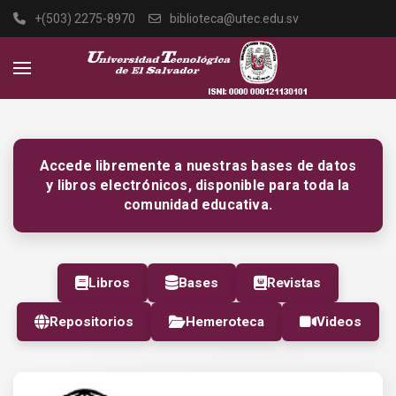
+(503) 2275-8970
biblioteca@utec.edu.sv
Accede libremente a nuestras bases de datos
y libros electrónicos, disponible para toda la
comunidad educativa.
Libros
Bases
Revistas
Repositorios
Hemeroteca
Videos